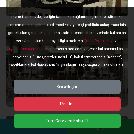
İnternet sitemizde, içeriğin tarafınıza sağlanması, internet sitemizin
performansının optimize edilmesi ve ziyaretçi profilinin anlaşılması için
gerekli olan çerezler kullanılmaktadır. İnternet sitesi üzerinde kullanılan
çerezler hakkında detaylı bilgi almak için
Çerez Politikamızı
ve
Aydınlatma Metnimizi
incelemenizi rica ederiz. Çerez kullanımını kabul
ediyorsanız “Tüm Çerezleri Kabul Et”, kabul etmiyorsanız “Reddet”,
tercihlerinizi belirlemek için “Kişiselleştir” seçeneğini kullanabilirsiniz.
Kişiselleştir
Reddet
Tüm Çerezleri Kabul Et
Hemen Arayın!
WhatsApp'tan Ul