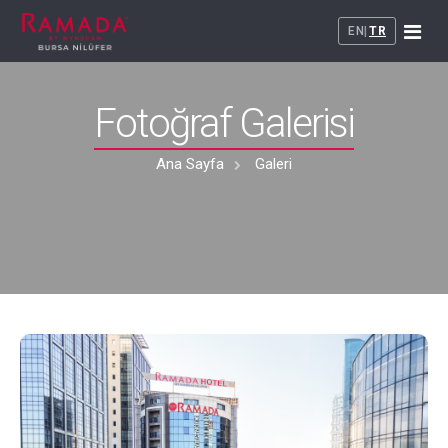
EN
|
TR
+
Fotoğraf Galerisi
Kurumsal
+
Odalar
Ana Sayfa
Galeri
Restaurant
Maya's Restaurant
Toplantı - Davet
Maya Brasserie
Toplantı Salonları
Galeri
Düğün - Davet
Bize Ulaşın