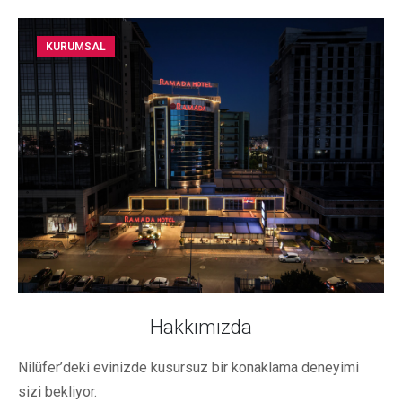
KURUMSAL
Hakkımızda
Nilüfer’deki evinizde kusursuz bir konaklama deneyimi
sizi bekliyor.