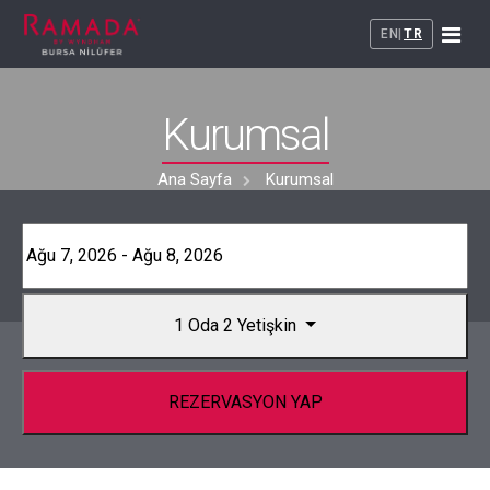
EN
|
TR
+
Kurumsal
Kurumsal
+
Odalar
Ana Sayfa
Kurumsal
Restaurant
Maya's Restaurant
Toplantı - Davet
Maya Brasserie
1 Oda
2 Yetişkin
Toplantı Salonları
Galeri
Düğün - Davet
Bize Ulaşın
REZERVASYON YAP